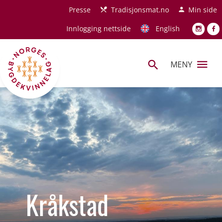
Hopp til hovedinnhold
Presse
Tradisjonsmat.no
Min side
Innlogging nettside
English
MENY
Kråkstad