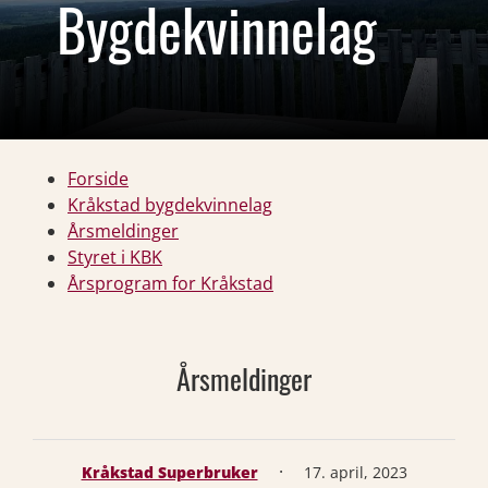
Bygdekvinnelag
Forside
Kråkstad bygdekvinnelag
Årsmeldinger
Styret i KBK
Årsprogram for Kråkstad
Årsmeldinger
·
Kråkstad Superbruker
17. april, 2023