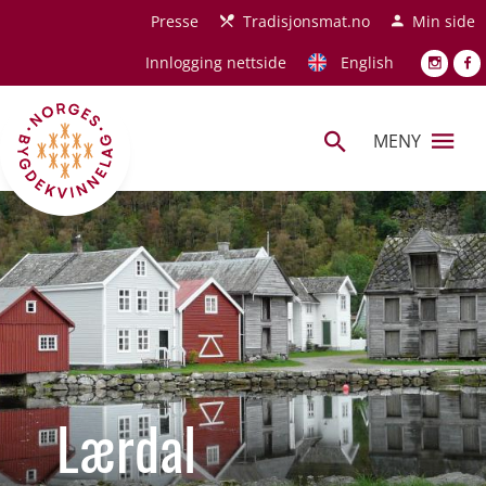
Hopp til hovedinnhold
Presse
Tradisjonsmat.no
Min side
Innlogging nettside
English
MENY
Lærdal