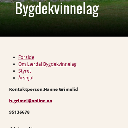
Bygdekvinnelag
Forside
Om Lærdal Bygdekvinnelag
Styret
Årshjul
Kontaktperson:Hanne Grimelid
h-grimel@online.no
95136678