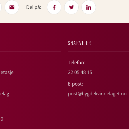
Del på:
SNARVEIER
Telefon:
 etasje
22 05 48 15
E-post:
elag
post@bygdekvinnelaget.no
10