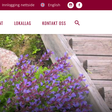
Innlogging nettside
English
Topp men
NT
LOKALLAG
KONTAKT OSS
Hovedmeny