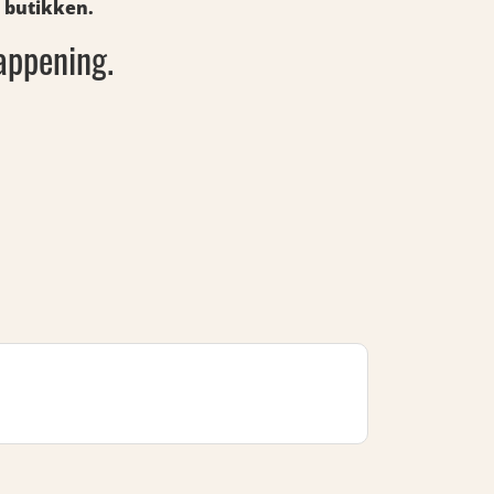
i butikken.
appening.