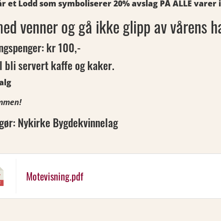
får et Lodd som symboliserer 20% avslag PÅ ALLE varer 
ed venner og gå ikke glipp av vårens h
ngspenger: kr 100,-
l bli servert kaffe og kaker.
alg
mmen!
gør: Nykirke Bygdekvinnelag
Motevisning.pdf