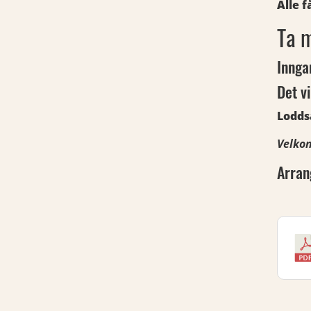
Alle 
Ta m
Innga
Det vi
Lodds
Velko
Arran