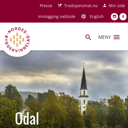
Hopp til hovedinnhold
Presse
Tradisjonsmat.no
Min side
Innlogging nettside
English
MENY
Odal