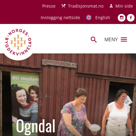
Hopp til hovedinnhold
Presse
Tradisjonsmat.no
Min side
Innlogging nettside
English
MENY
Ogndal