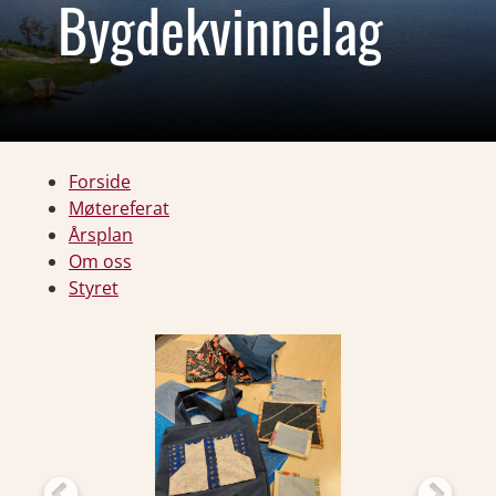
Bygdekvinnelag
Forside
Møtereferat
Årsplan
Om oss
Styret