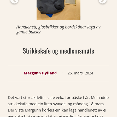
Handlenett, glasbrikker og bordskånar laga av
gamle bukser
Strikkekafe og medlemsmøte
·
Margunn Hylland
25. mars, 2024
Det vart stor aktivitet siste veka før påske i år. Me hadde
strikkekafe med ein liten syavdeling måndag 18.mars.
Der viste Margunn korleis ein kan laga handlenett av ei
avdanka bukse og ein bit av ei gardin. Dei andre kosa