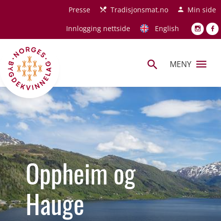
Hopp til hovedinnhold
Presse
Tradisjonsmat.no
Min side
Innlogging nettside
English
MENY
Oppheim og
Hauge