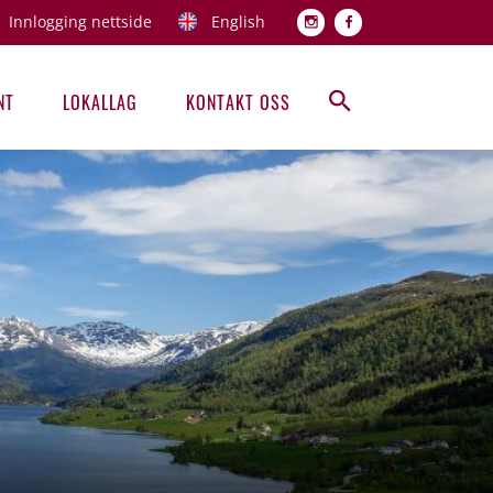
Innlogging nettside
English
Topp men
NT
LOKALLAG
KONTAKT OSS
Hovedmeny