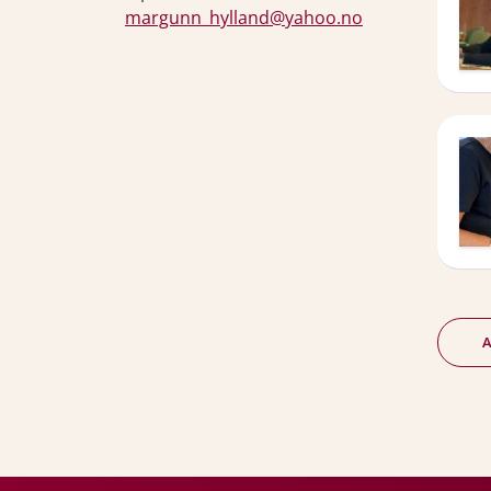
margunn_hylland@yahoo.no
A