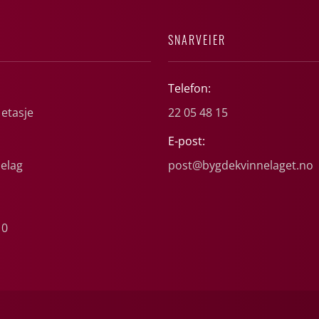
SNARVEIER
Telefon:
 etasje
22 05 48 15
E-post:
elag
post@bygdekvinnelaget.no
10