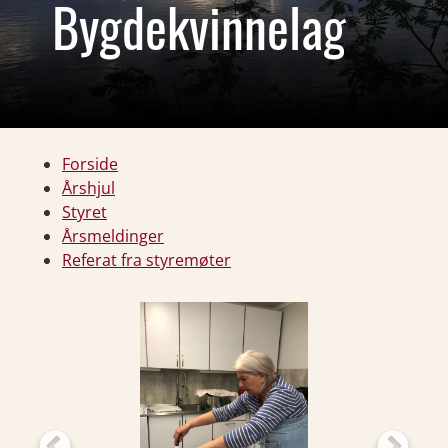
Bygdekvinnelag
Forside
Årshjul
Styret
Årsmeldinger
Referat fra styremøter