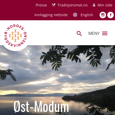
Hopp til hovedinnhold
Presse
Tradisjonsmat.no
Min side
Innlogging nettside
English
MENY
Øst-Modum