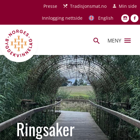
Hopp til hovedinnhold
Presse
Tradisjonsmat.no
Min side
Innlogging nettside
English
MENY
Ringsaker