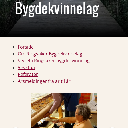
Bygdekvinnelag
Forside
Om Ringsaker Bygdekvinnelag
Styret i Ringsaker bygdekvinnelag -
Vevstua
Referater
Årsmeldinger fra år til år