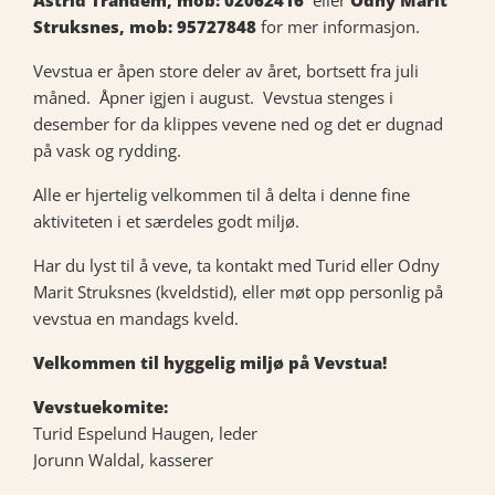
Astrid Trandem, mob: 02062416
eller
Odny Marit
Struksnes, mob: 95727848
for mer informasjon.
Vevstua er åpen store deler av året, bortsett fra juli
måned. Åpner igjen i august. Vevstua stenges i
desember for da klippes vevene ned og det er dugnad
på vask og rydding.
Alle er hjertelig velkommen til å delta i denne fine
aktiviteten i et særdeles godt miljø.
Har du lyst til å veve, ta kontakt med Turid eller Odny
Marit Struksnes (kveldstid), eller møt opp personlig på
vevstua en mandags kveld.
Velkommen til hyggelig miljø på Vevstua!
Vevstuekomite:
Turid Espelund Haugen, leder
Jorunn Waldal, kasserer