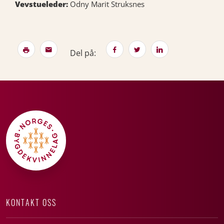
Vevstueleder:
Odny Marit Struksnes
Del på:
KONTAKT OSS