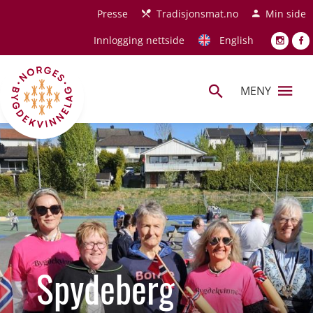
Hopp til hovedinnhold
Presse
Tradisjonsmat.no
Min side
Innlogging nettside
English
MENY
Spydeberg