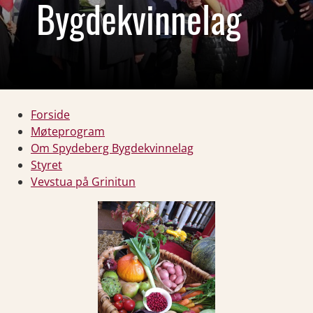
Bygdekvinnelag
Forside
Møteprogram
Om Spydeberg Bygdekvinnelag
Styret
Vevstua på Grinitun