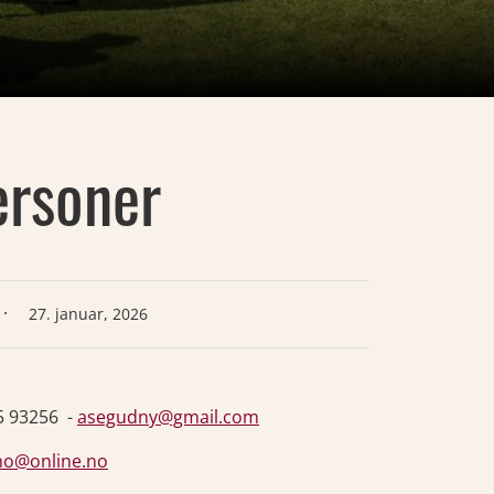
ersoner
·
27. januar, 2026
15 93256 -
asegudny@gmail.com
o@online.no