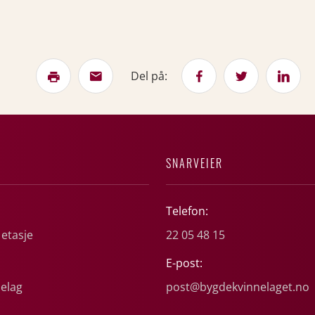
Del på:
SNARVEIER
Telefon:
 etasje
22 05 48 15
E-post:
elag
post@bygdekvinnelaget.no