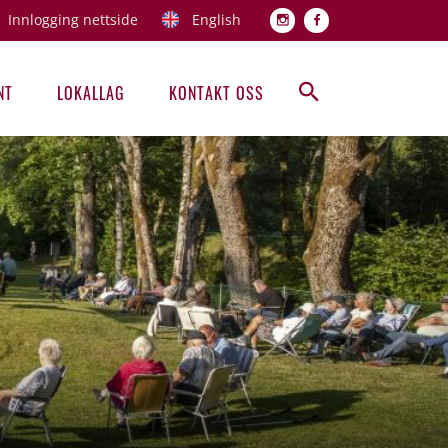
Innlogging nettside
English
Topp men
NT
LOKALLAG
KONTAKT OSS
Hovedmeny