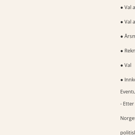
● Val 
● Val 
● Års
● Rek
● Val
● Inn
Eventu
- Ette
Norges
politi