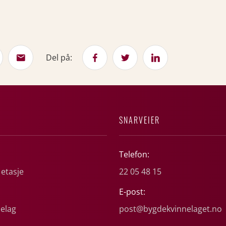
Del på:
SNARVEIER
Telefon:
 etasje
22 05 48 15
E-post:
elag
post@bygdekvinnelaget.no