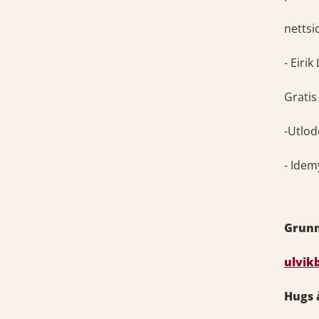
netts
- Eirik
Gratis
-Utlod
- Idem
Grunn
ulvik
Hugs 