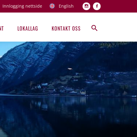
Innlogging nettside
English
Topp men
NT
LOKALLAG
KONTAKT OSS
Hovedmeny