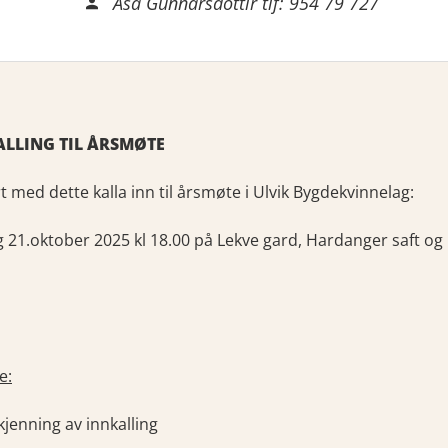
Åsa Gunnarsdottir tlf: 954 79 727
LLING TIL ÅRSMØTE
t med dette kalla inn til årsmøte i Ulvik Bygdekvinnelag:
 21.oktober 2025 kl 18.00 på Lekve gard, Hardanger saft og
e:
jenning av innkalling