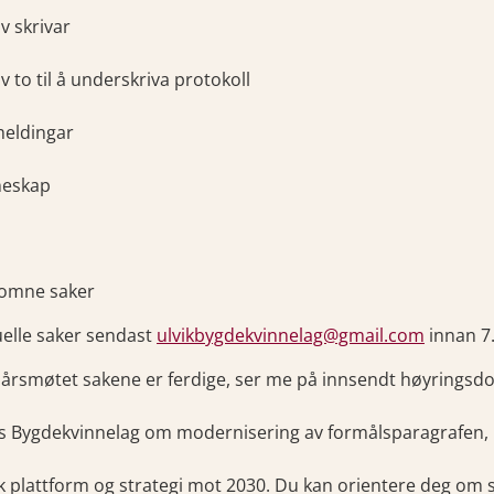
av skrivar
av to til å underskriva protokoll
meldingar
neskap
komne saker
elle saker sendast
ulvikbygdekvinnelag@gmail.com
innan 7
r årsmøtet sakene er ferdige, ser me på innsendt høyringsd
 Bygdekvinnelag om modernisering av formålsparagrafen, 
sk plattform og strategi mot 2030. Du kan orientere deg om 