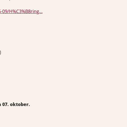
025-09/H%C3%B8ring…
)
n 07. oktober.