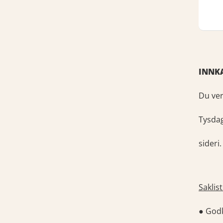
INNKA
Du ver
Tysdag
sideri.
Saklist
● Godk