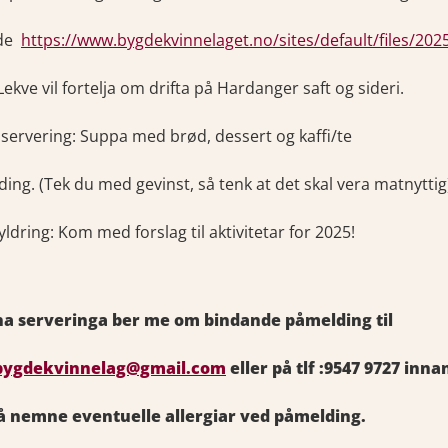
ide
https://www.bygdekvinnelaget.no/sites/default/files/2
 Lekve vil fortelja om drifta på Hardanger saft og sideri.
 servering: Suppa med brød, dessert og kaffi/te
ding. (Tek du med gevinst, så tenk at det skal vera matnyttig
yldring: Kom med forslag til aktivitetar for 2025!
a serveringa ber me om bindande påmelding til
bygdekvinnelag@gmail.com
eller på tlf :9547 9727 inna
å nemne eventuelle allergiar ved påmelding.