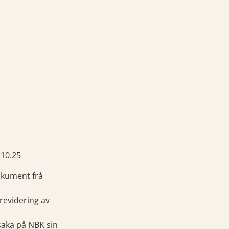
.10.25
okument frå
revidering av
saka på NBK sin