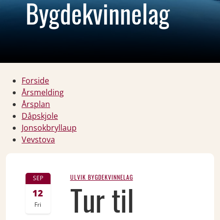
Bygdekvinnelag
Forside
Årsmelding
Årsplan
Dåpskjole
Jonsokbryllaup
Vevstova
ULVIK BYGDEKVINNELAG
SEP
Tur til
12
Fri