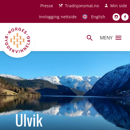
Hopp til hovedinnhold
Presse
Tradisjonsmat.no
Min side
Innlogging nettside
English
MENY
Ulvik