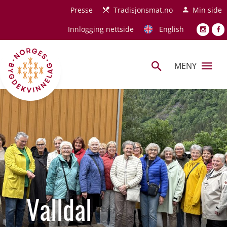
Hopp til hovedinnhold
Presse
Tradisjonsmat.no
Min side
Innlogging nettside
English
MENY
Valldal