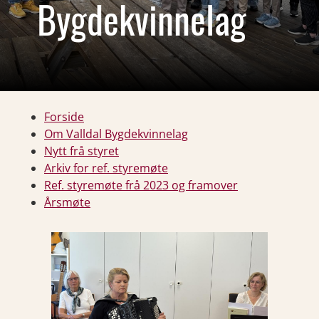
Bygdekvinnelag
Forside
Om Valldal Bygdekvinnelag
Nytt frå styret
Arkiv for ref. styremøte
Ref. styremøte frå 2023 og framover
Årsmøte