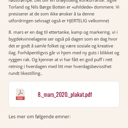
rødstrømpe. Det blir en uhøytidelig konkurranse. Sigve
Torland og Nils Børge Botten er «uhildede» dommere. Vi
presiserer at de som ikke ønsker å ta denne
utfordringen selvsagt også er HJERTELIG velkomne)
8. mars er en dag til ettertanke, kamp og markering. vi i
bygdekvinnelagene ser også på dagen som en dag hvor
det er godt å samle folket og være sosiale og kreative
ilag. Forhåpentligvis går vi hjem med ny guts i blikket og
ryggen rak. Og kjenner at vi har fått en god puff i rett
retning i hverdagen med litt mer hverdagsbevissthet
rundt likestilling..
8._mars_2020._plakat.pdf
Les mer om følgende emner: