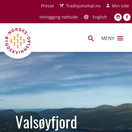
Hopp til hovedinnhold
Presse
Tradisjonsmat.no
Min side
Innlogging nettside
English
MENY
Valsøyfjord