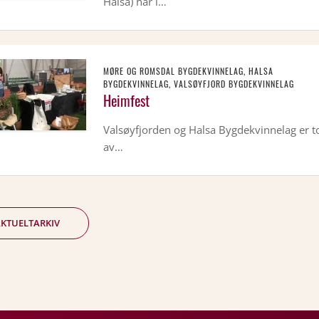
Halsa) har i…
MØRE OG ROMSDAL BYGDEKVINNELAG, HALSA
BYGDEKVINNELAG, VALSØYFJORD BYGDEKVINNELAG
Heimfest
Valsøyfjorden og Halsa Bygdekvinnelag er t
av…
KTUELTARKIV