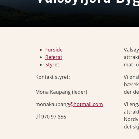
Forside
Valsøy
Referat
attrak
Styret
mat- o
Kontakt styret:
Vi øns
bærekr
Mona Kaupang (leder)
der de
monakaupang
@hotmail.com
Vi eng
attrak
tlf 970 97 856
Nordve
det skj