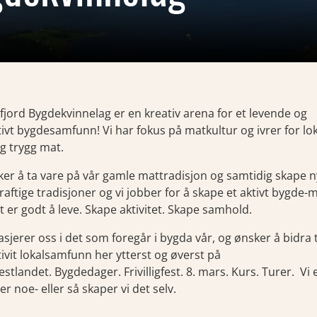
fjord Bygdekvinnelag er en kreativ arena for et levende og
tivt bygdesamfunn! Vi har fokus på matkultur og ivrer for lo
g trygg mat.
ker å ta vare på vår gamle mattradisjon og samtidig skape 
aftige tradisjoner og vi jobber for å skape et aktivt bygde-m
t er godt å leve. Skape aktivitet. Skape samhold.
asjerer oss i det som foregår i bygda vår, og ønsker å bidra t
tivit lokalsamfunn her ytterst og øverst på
stlandet. Bygdedager. Frivilligfest. 8. mars. Kurs. Turer. Vi 
er noe- eller så skaper vi det selv.