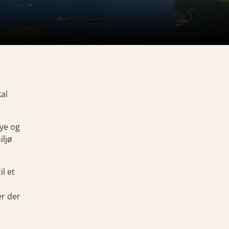
kal
nye og
iljø
il et
er der