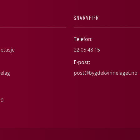
SNARVEIER
Telefon:
 etasje
22 05 48 15
E-post:
elag
post@bygdekvinnelaget.no
10