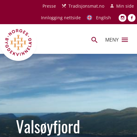
Hopp til hovedinnhold
Presse
Tradisjonsmat.no
Min side
Innlogging nettside
English
MENY
Valsøyfjord