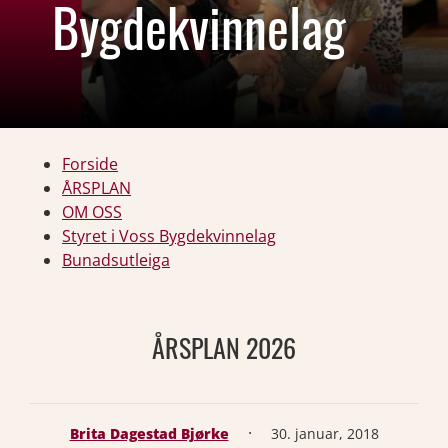
Bygdekvinnelag
Forside
ÅRSPLAN
OM OSS
Styret i Voss Bygdekvinnelag
Bunadsutleiga
ÅRSPLAN 2026
·
Brita Dagestad Bjørke
30. januar, 2018