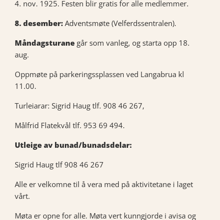
4. nov. 1925. Festen blir gratis for alle medlemmer.
8.
desember:
Adventsmøte (Velferdssentralen).
Måndagsturane
går som vanleg, og starta opp 18.
aug.
Oppmøte på parkeringssplassen ved Langabrua kl
11.00.
Turleiarar: Sigrid Haug tlf. 908 46 267,
Målfrid Flatekvål tlf. 953 69 494.
Utleige av bunad/bunadsdelar:
Sigrid Haug tlf 908 46 267
Alle er velkomne til å vera med på aktivitetane i laget
vårt.
Møta er opne for alle. Møta vert kunngjorde i avisa og