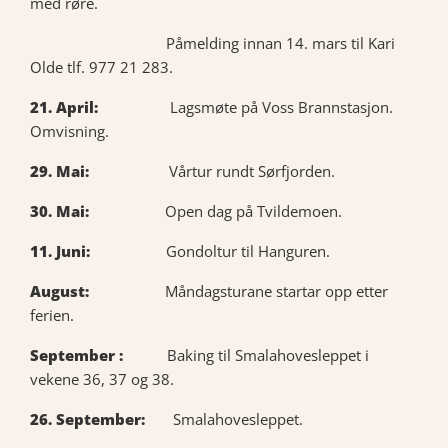
med røre.
Påmelding innan 14. mars til Kari
Olde tlf. 977 21 283.
21. April:
Lagsmøte på Voss Brannstasjon.
Omvisning.
29. Mai:
Vårtur rundt Sørfjorden.
30. Mai:
Open dag på Tvildemoen.
11. Juni:
Gondoltur til Hanguren.
August:
Måndagsturane startar opp etter
ferien.
September :
Baking til Smalahovesleppet i
vekene 36, 37 og 38.
26. September:
Smalahovesleppet.