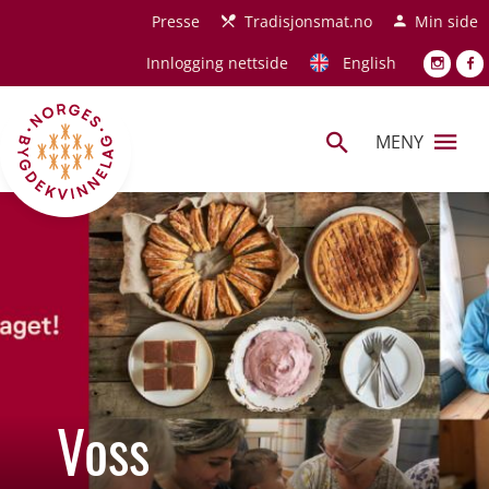
Hopp til hovedinnhold
Presse
Tradisjonsmat.no
Min side
Innlogging nettside
English
MENY
Voss