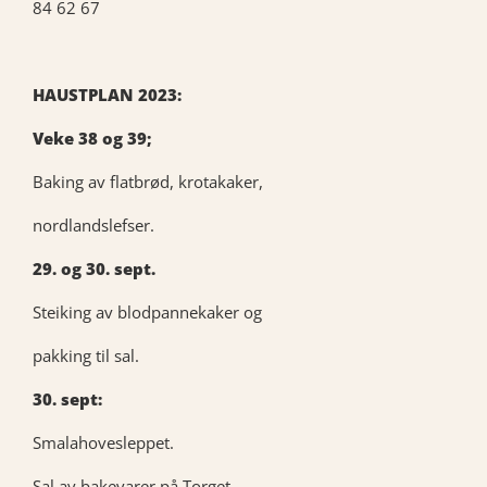
84 62 67
HAUSTPLAN 2023:
Veke 38 og 39;
Baking
av flatbrød, krotakaker,
nordlandslefser.
29. og 30. sept.
Steiking av blodpannekaker og
pakking til sal.
30. sept:
Smalahovesleppet.
Sal av bakevarer på Torget.