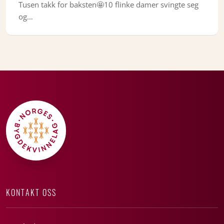
Tusen takk for baksten🤩10 flinke damer svingte seg
og…
KONTAKT OSS