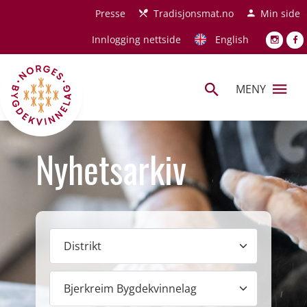
Hopp til hovedinnhold
Presse
Tradisjonsmat.no
Min side
Innlogging nettside
English
MENY
Nyhetsarkiv
Distrikt
Lokallag