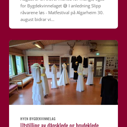
for Bygdekvinnelaget 😅 I anledning Slipp
råvarene løs - Matfestival på Algarheim 30.
august bidrar vi…
HYEN BYGDEKVINNELAG
Utstilling av dåpsklede og brudeklede