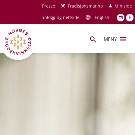
Hopp til hovedinnhold
Presse
Tradisjonsmat.no
Min side
Innlogging nettside
English
MENY