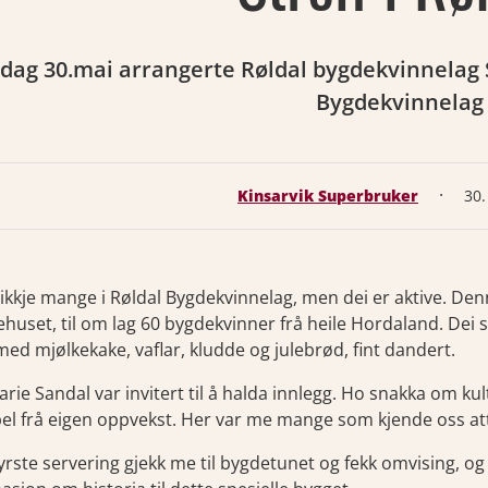
dag 30.mai arrangerte Røldal bygdekvinnelag 
Bygdekvinnelag
·
Kinsarvik Superbruker
30.
 ikkje mange i Røldal Bygdekvinnelag, men dei er aktive. De
huset, til om lag 60 bygdekvinner frå heile Hordaland. Dei se
med mjølkekake, vaflar, kludde og julebrød, fint dandert.
arie Sandal var invitert til å halda innlegg. Ho snakka om kul
pel frå eigen oppvekst. Her var me mange som kjende oss at
fyrste servering gjekk me til bygdetunet og fekk omvising, og 