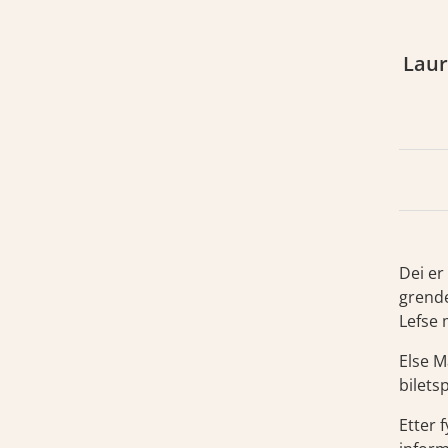
Laur
e ut bunadar
Dei er
grende
Lefse 
Else M
bilets
Etter 