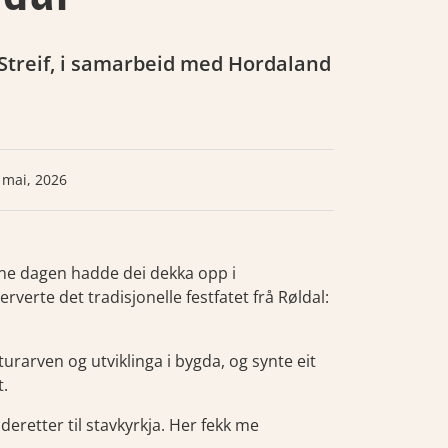
Streif, i samarbeid med Hordaland
 mai, 2026
nne dagen hadde dei dekka opp i
rverte det tradisjonelle festfatet frå Røldal:
turarven og utviklinga i bygda, og synte eit
t.
deretter til stavkyrkja. Her fekk me