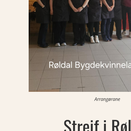
Arrangørane
Streif i Rø