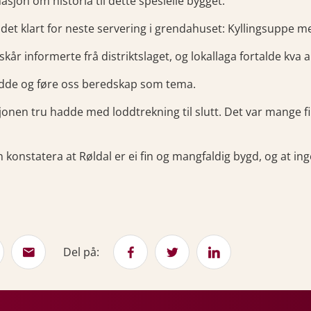
asjon om historia til dette spesielle bygget.
 det klart for neste servering i grendahuset: Kyllingsuppe me
lskår informerte frå distriktslaget, og lokallaga fortalde kva a
dde og føre oss beredskap som tema.
jonen tru hadde med loddtrekning til slutt. Det var mange fin
 konstatera at Røldal er ei fin og mangfaldig bygd, og at in
Del på: