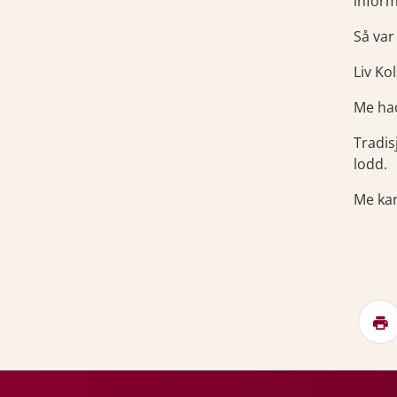
inform
Så var
Liv Ko
Me ha
Tradis
lodd.
Me kan