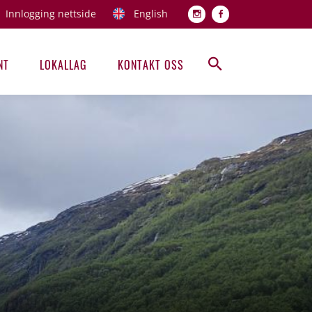
Innlogging nettside
English
Topp men
NT
LOKALLAG
KONTAKT OSS
Hovedmeny