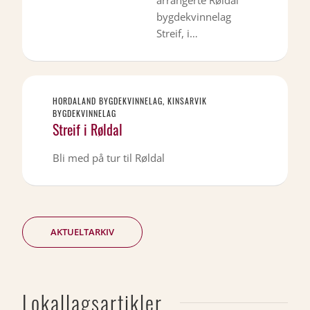
arrangerte Røldal
bygdekvinnelag
Streif, i…
HORDALAND BYGDEKVINNELAG, KINSARVIK
BYGDEKVINNELAG
Streif i Røldal
Bli med på tur til Røldal
AKTUELTARKIV
Lokallagsartikler