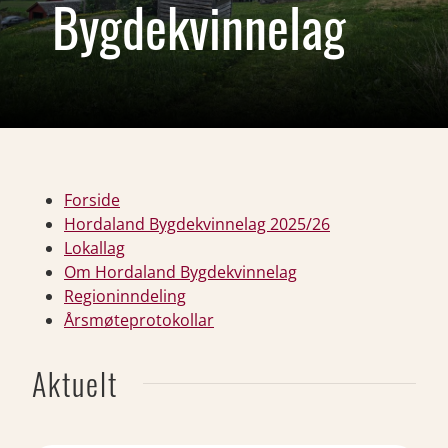
Bygdekvinnelag
Forside
Hordaland Bygdekvinnelag 2025/26
Lokallag
Om Hordaland Bygdekvinnelag
Regioninndeling
Årsmøteprotokollar
Aktuelt