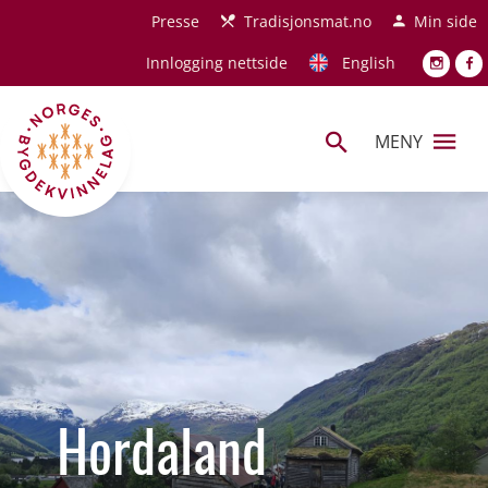
Hopp til hovedinnhold
Presse
Tradisjonsmat.no
Min side
Innlogging nettside
English
MENY
Hordaland