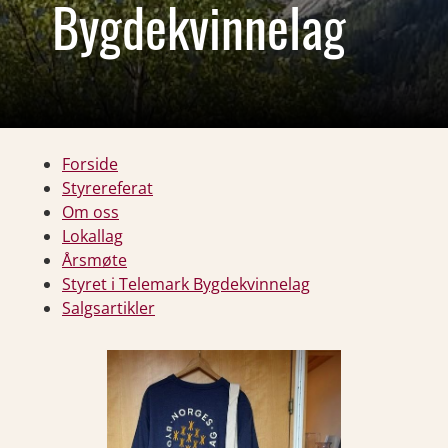
Bygdekvinnelag
Forside
Styrereferat
Om oss
Lokallag
Årsmøte
Styret i Telemark Bygdekvinnelag
Salgsartikler