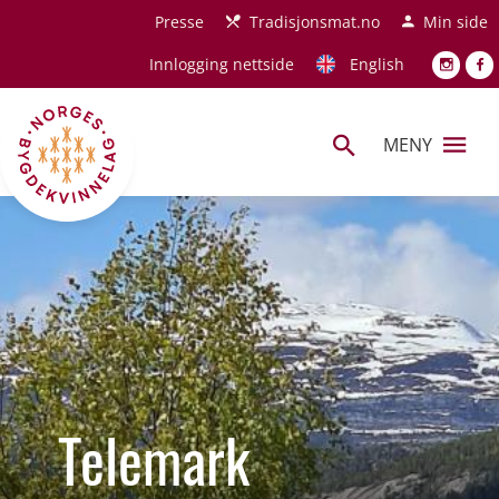
Hopp til hovedinnhold
Presse
Tradisjonsmat.no
Min side
Innlogging nettside
English
MENY
Telemark