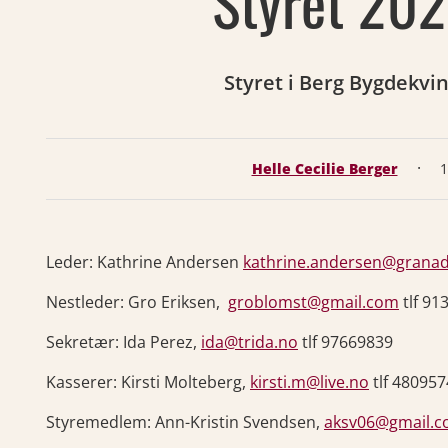
Styret 20
Styret i Berg Bygdekvi
·
Helle Cecilie Berger
1
Leder: Kathrine Andersen
kathrine.andersen@grana
Nestleder: Gro Eriksen,
groblomst@gmail.com
tlf 91
Sekretær: Ida Perez,
ida@trida.no
tlf 9766
Kasserer: Kirsti Molteberg,
kirsti.m@live.no
tlf 4
Styremedlem: Ann-Kristin Svendsen,
aksv06@gmail.