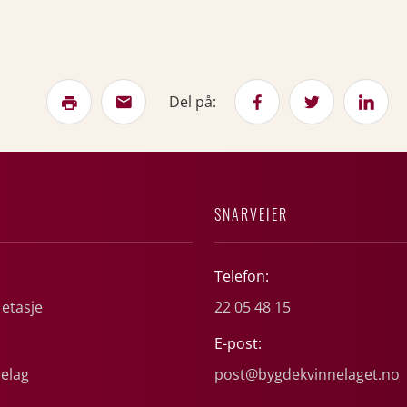
Del på:
SNARVEIER
Telefon:
 etasje
22 05 48 15
E-post:
elag
post@bygdekvinnelaget.no