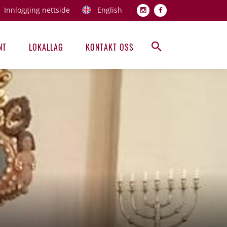
Innlogging nettside
English
Topp men
NT
LOKALLAG
KONTAKT OSS
Hovedmeny