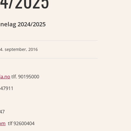
24/2025
nnelag 2024/2025
4. september, 2016
da.no
tlf. 90195000
347911
9839
8095747
com
tlf 92600404