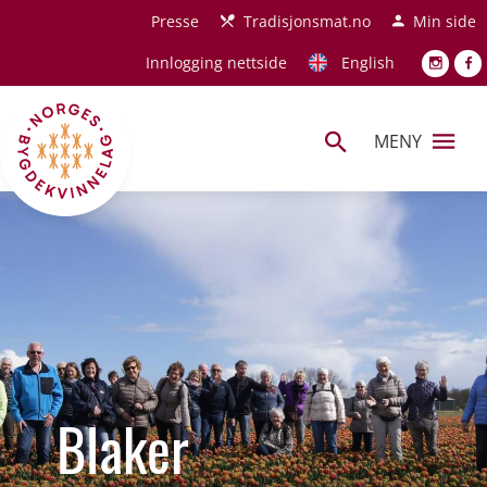
Hopp til hovedinnhold
Presse
Tradisjonsmat.no
Min side
Innlogging nettside
English
MENY
Blaker