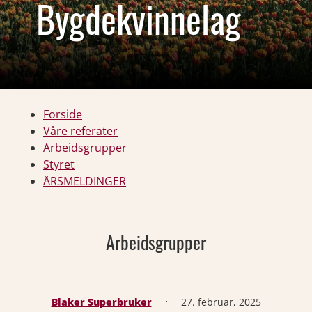
Bygdekvinnelag
Forside
Våre referater
Arbeidsgrupper
Styret
ÅRSMELDINGER
Arbeidsgrupper
·
Blaker Superbruker
27. februar, 2025