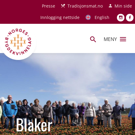
Hopp til hovedinnhold
Presse
Tradisjonsmat.no
Min side
Innlogging nettside
English
MENY
Blaker