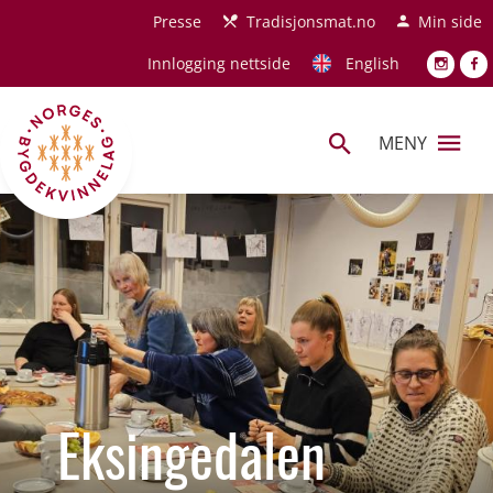
Hopp til hovedinnhold
Presse
Tradisjonsmat.no
Min side
Innlogging nettside
English
MENY
Eksingedalen