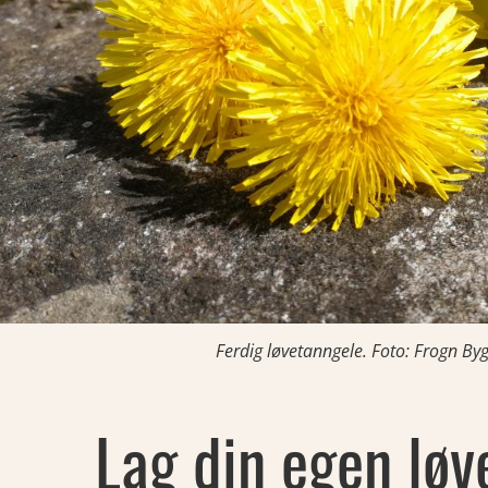
Ferdig løvetanngele. Foto: Frogn By
Lag din egen løv