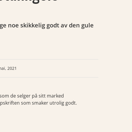
Medlemmene 
age noe skikkelig godt av den gule
deres: Frisk
mai, 2021
som de selger på sitt marked
ppskriften som smaker utrolig godt.