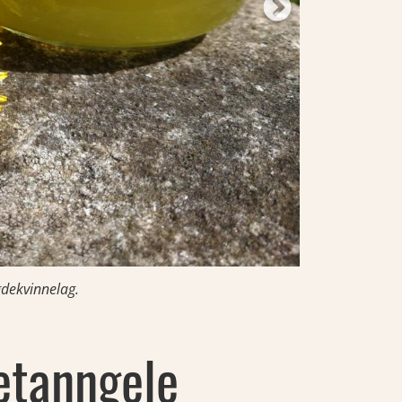
gdekvinnelag.
etanngele