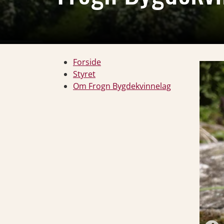
Forside
Styret
Om Frogn Bygdekvinnelag