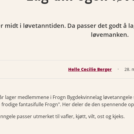
er midt i løvetanntiden. Da passer det godt å l
løvemanken.
·
Helle Cecilie Berger
28. 
år lager medlemmene i Frogn Bygdekvinnelag løvetanngele 
e frodige fantasifulle Frogn". Her deler de den spennende o
ngele passer utmerket til vafler, kjøtt, vilt, ost og kjeks.