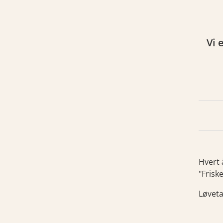
å dugnad. Gelen selges på det årlige markedet
Vi 
ekvinnelag.
Hvert 
"Frisk
Løvetan