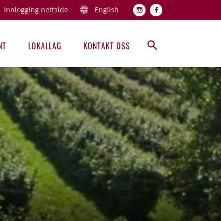
Innlogging nettside
English
Topp men
NT
LOKALLAG
KONTAKT OSS
Hovedmeny