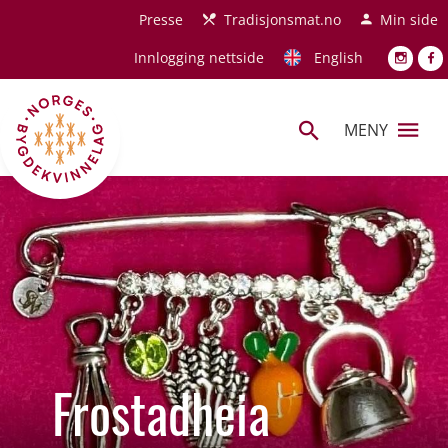
Hopp til hovedinnhold
Presse
Tradisjonsmat.no
Min side
Innlogging nettside
English
MENY
Frostadheia