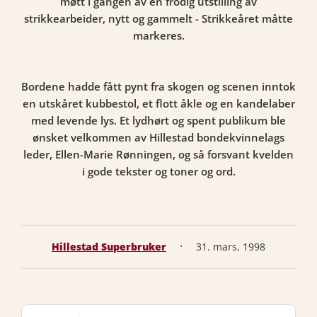
møtt i gangen av en frodig utstilling av
strikkearbeider, nytt og gammelt - Strikkeåret måtte
markeres.
Bordene hadde fått pynt fra skogen og scenen inntok
en utskåret kubbestol, et flott åkle og en kandelaber
med levende lys. Et lydhørt og spent publikum ble
ønsket velkommen av Hillestad bondekvinnelags
leder, Ellen-Marie Rønningen, og så forsvant kvelden
i gode tekster og toner og ord.
·
Hillestad Superbruker
31. mars, 1998