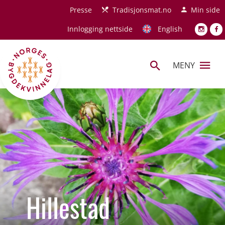
Hopp til hovedinnhold
Presse
Tradisjonsmat.no
Min side
Innlogging nettside
English
MENY
Hillestad