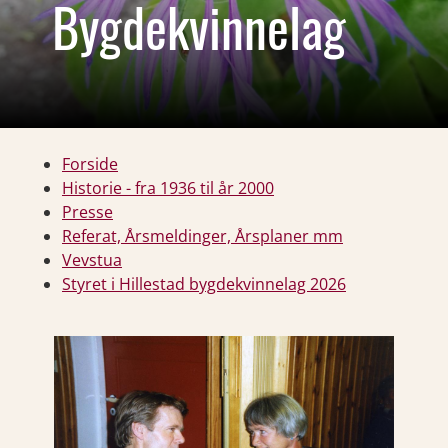
Bygdekvinnelag
Forside
Historie - fra 1936 til år 2000
Presse
Referat, Årsmeldinger, Årsplaner mm
Vevstua
Styret i Hillestad bygdekvinnelag 2026