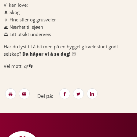
Vi kan love:
🌲 Skog
🚶 Fine stier og grusveier
🌊 Nærhet til sjøen
🌅 Litt utsikt underveis
Har du lyst til å bli med på en hyggelig kveldstur i godt
selskap?
Da håper vi å se deg!
😊
Vel møtt! 🌿👣
Del på: