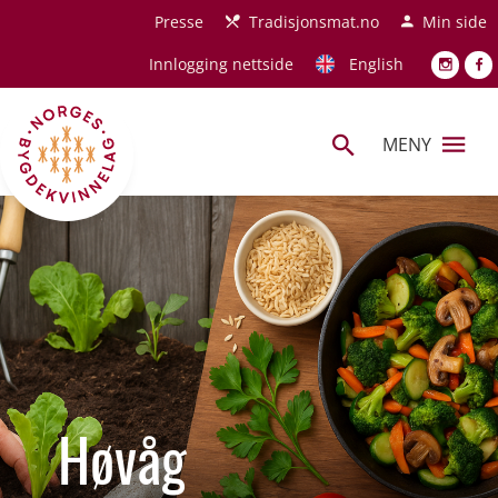
Hopp til hovedinnhold
Presse
Tradisjonsmat.no
Min side
Innlogging nettside
English
MENY
Høvåg