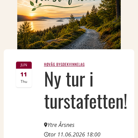
HØVÅG BYGDEKVINNELAG
JUN
Ny tur i
11
Thu
turstafetten!
Ytre Årsnes
tor 11.06.2026 18:00