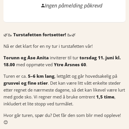
Ingen påmelding påkrevd
🌿🥾
Turstafetten fortsetter!
🥾🌿
Nå er det klart for en ny tur i turstafetten vår!
Torunn og Åse Anita
inviterer til tur
torsdag 11. juni kl.
18.00
med oppmøte ved
Ytre Årsnes 60
.
Turen er ca.
5–6 km lang
, lettgått og går hovedsakelig på
grusvei og fine stier
. Det kan være litt vått enkelte steder
etter regnet de nærmeste dagene, så det kan likevel være lurt
med gode sko. Vi regner med å bruke omtrent
1,5 time
,
inkludert et lite stopp ved turmålet.
Hvor går turen, spør du? Det får den som blir med oppleve!
😊