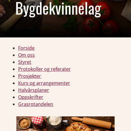
Bygdekvinnelag
Forside
Om oss
Styret
Protokoller og referater
Prosjekter
Kurs og arrangementer
Halvårsplaner
Oppskrifter
Grasrotandelen