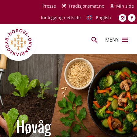
Hopp til hovedinnhold
Presse
Tradisjonsmat.no
Min side
Innlogging nettside
English
MENY
Høvåg