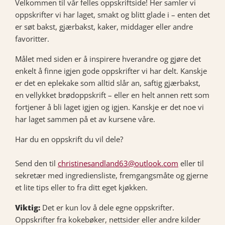
Velkommen til vår felles oppskriftside! Her samler vi
oppskrifter vi har laget, smakt og blitt glade i – enten det
er søt bakst, gjærbakst, kaker, middager eller andre
favoritter.
Målet med siden er å inspirere hverandre og gjøre det
enkelt å finne igjen gode oppskrifter vi har delt. Kanskje
er det en eplekake som alltid slår an, saftig gjærbakst,
en vellykket brødoppskrift – eller en helt annen rett som
fortjener å bli laget igjen og igjen. Kanskje er det noe vi
har laget sammen på et av kursene våre.
Har du en oppskrift du vil dele?
Send den til
christinesandland63@outlook.com
eller til
sekretær med ingrediensliste, fremgangsmåte og gjerne
et lite tips eller to fra ditt eget kjøkken.
Viktig:
Det er kun lov å dele egne oppskrifter.
Oppskrifter fra kokebøker, nettsider eller andre kilder