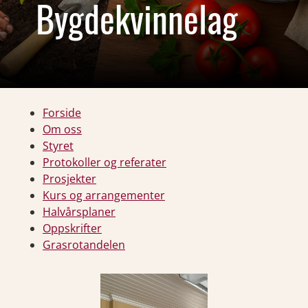
Bygdekvinnelag
Forside
Om oss
Styret
Protokoller og referater
Prosjekter
Kurs og arrangementer
Halvårsplaner
Oppskrifter
Grasrotandelen