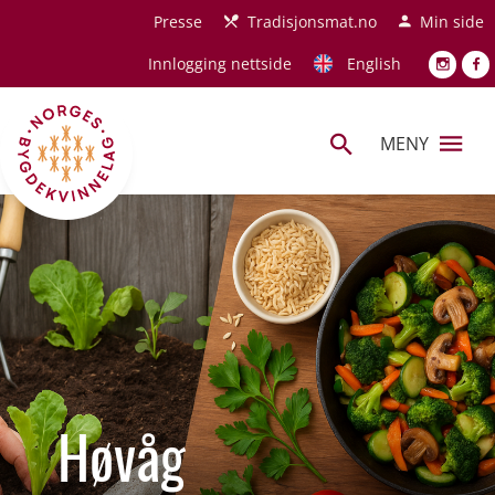
Hopp til hovedinnhold
Presse
Tradisjonsmat.no
Min side
Innlogging nettside
English
MENY
Høvåg