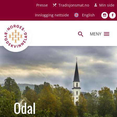
Hopp til hovedinnhold
Presse
Tradisjonsmat.no
Min side
Innlogging nettside
English
MENY
Odal