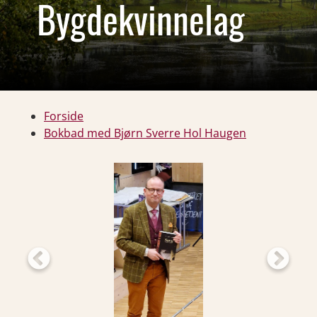
Bygdekvinnelag
Forside
Bokbad med Bjørn Sverre Hol Haugen