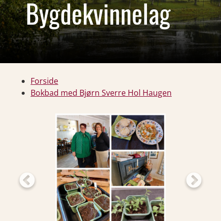
Bygdekvinnelag
Forside
Bokbad med Bjørn Sverre Hol Haugen