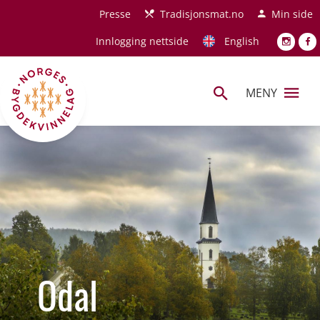
Hopp til hovedinnhold
Presse
Tradisjonsmat.no
Min side
Innlogging nettside
English
MENY
Odal