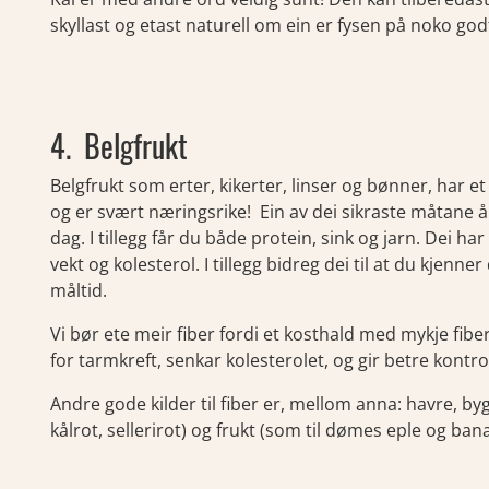
skyllast og etast naturell om ein er fysen på noko go
4. Belgfrukt
Belgfrukt som erter, kikerter, linser og bønner, har et
og er svært næringsrike! Ein av dei sikraste måtane å få
dag. I tillegg får du både protein, sink og jarn. Dei ha
vekt og kolesterol. I tillegg bidreg dei til at du kjenne
måltid.
Vi bør ete meir fiber fordi et kosthald med mykje fib
for tarmkreft, senkar kolesterolet, og gir betre kontr
Andre gode kilder til fiber er, mellom anna: havre, byg
kålrot, sellerirot) og frukt (som til dømes eple og ban