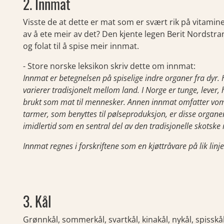
2. Innmat
Visste de at dette er mat som er svært rik på vitamine
av å ete meir av det? Den kjente legen Berit Nordstra
og folat til å spise meir innmat.
- Store norske leksikon skriv dette om innmat:
Innmat er betegnelsen på spiselige indre organer fra dyr.
varierer tradisjonelt mellom land. I Norge er tunge, lever,
brukt som mat til mennesker. Annen innmat omfatter vom, m
tarmer, som benyttes til pølseproduksjon, er disse organe
imidlertid som en sentral del av den tradisjonelle skotske
Innmat regnes i forskriftene som en kjøttråvare på lik linje
3. Kål
Grønnkål, sommerkål, svartkål, kinakål, nykål, spisskål