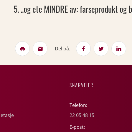
5. ..og ete MINDRE av: farseprodukt og
Del på:
SNARVEIER
Telefon:
 etasje
22 05 48 15
E-post: