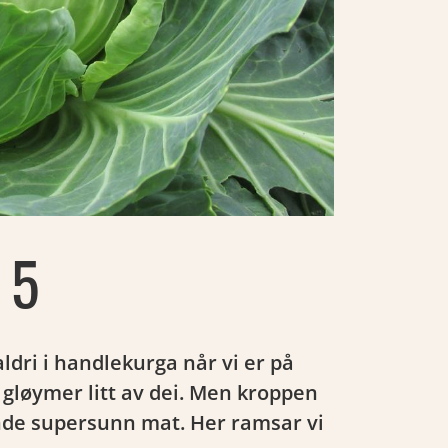
 5
ldri i handlekurga når vi er på
t gløymer litt av dei. Men kroppen
ande supersunn mat. Her ramsar vi