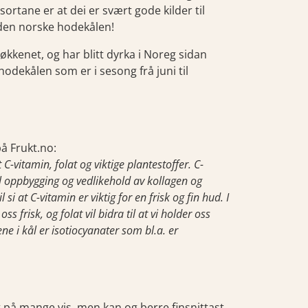
lsortane er at dei er svært gode kilder til
m den norske hodekålen!
jøkkenet, og har blitt dyrka i Noreg sidan
odekålen som er i sesong frå juni til
på Frukt.no:
C-vitamin, folat og viktige plantestoffer. C-
il oppbygging og vedlikehold av kollagen og
 si at C-vitamin er viktig for en frisk og fin hud. I
s frisk, og folat vil bidra til at vi holder oss
e i kål er isotiocyanater som bl.a. er
 på mange vis, men kan og berre finsnittast,