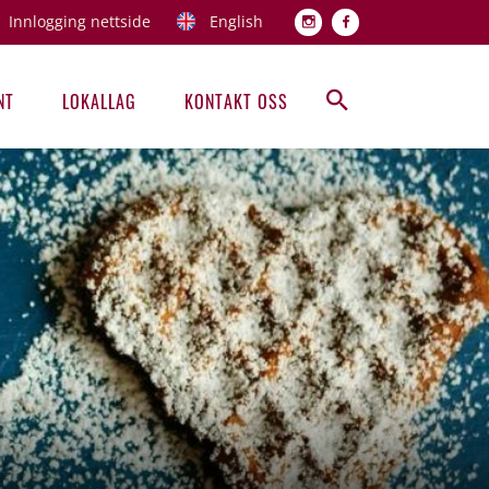
Innlogging nettside
English
Topp men
NT
LOKALLAG
KONTAKT OSS
Hovedmeny