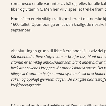
romanesco er alle varianter av kål og felles for alle kå
fiber og vitamin C. Men her vil vi spesilet trekke fra
Hodekålen er ein viktig tradisjonsberar i det norske k
1600-tallet. Oppmodinga er: Et den knallgode norske h
september!
Absolutt ingen grunn til ikkje å ete hodekål, skriv dei 
Kål inneholder flere stoffer som er bra for oss, blant annet 
vitamin er en viktig antioksidant som blant annet bidrar t
beskytter cellene i kroppen vår mot oksidativt stress. Det vil
tillegg vil C-vitamin hjelpe immunsystemet slik at vi holder os
våken og opplagt gjennom dagen. De viktigste plantestoffen
kreftforebyggende.
Kål er med andre ord veldig sunt! Den kan tilberedast