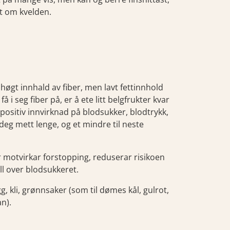
dt om kvelden.
 høgt innhald av fiber, men lavt fettinnhold
 i seg fiber på, er å ete litt belgfrukter kvar
r positiv innvirknad på blodsukker, blodtrykk,
r deg mett lenge, og et mindre til neste
er motvirkar forstopping, reduserar risikoen
oll over blodsukkeret.
g, kli, grønnsaker (som til dømes kål, gulrot,
an).