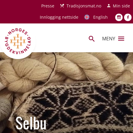
Hopp til hovedinnhold
Presse
Tradisjonsmat.no
Min side
Innlogging nettside
English
MENY
Selbu