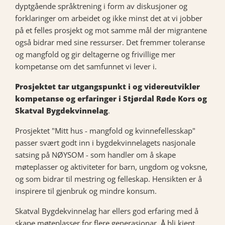
dyptgående språktrening i form av diskusjoner og
forklaringer om arbeidet og ikke minst det at vi jobber
på et felles prosjekt og mot samme mål der migrantene
også bidrar med sine ressurser. Det fremmer toleranse
og mangfold og gir deltagerne og frivillige mer
kompetanse om det samfunnet vi lever i.
Prosjektet tar utgangspunkt i og videreutvikler
kompetanse og erfaringer i Stjørdal Røde Kors og
Skatval Bygdekvinnelag
.
Prosjektet "Mitt hus - mangfold og kvinnefellesskap"
passer svært godt inn i bygdekvinnelagets nasjonale
satsing på NØYSOM - som handler om å skape
møteplasser og aktiviteter for barn, ungdom og voksne,
og som bidrar til mestring og felleskap. Hensikten er å
inspirere til gjenbruk og mindre konsum.
Skatval Bygdekvinnelag har ellers god erfaring med å
skape møteplasser for flere generasjonar. Å bli kjent