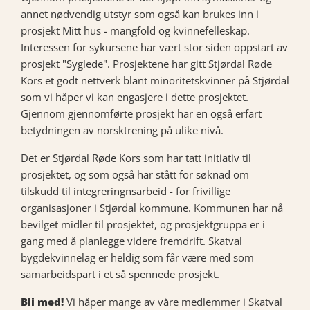
annet nødvendig utstyr som også kan brukes inn i
prosjekt Mitt hus - mangfold og kvinnefelleskap.
Interessen for sykursene har vært stor siden oppstart av
prosjekt "Syglede". Prosjektene har gitt Stjørdal Røde
Kors et godt nettverk blant minoritetskvinner på Stjørdal
som vi håper vi kan engasjere i dette prosjektet.
Gjennom gjennomførte prosjekt har en også erfart
betydningen av norsktrening på ulike nivå.
Det er Stjørdal Røde Kors som har tatt initiativ til
prosjektet, og som også har stått for søknad om
tilskudd til integreringnsarbeid - for frivillige
organisasjoner i Stjørdal kommune. Kommunen har nå
bevilget midler til prosjektet, og prosjektgruppa er i
gang med å planlegge videre fremdrift. Skatval
bygdekvinnelag er heldig som får være med som
samarbeidspart i et så spennede prosjekt.
Bli med!
Vi håper mange av våre medlemmer i Skatval