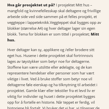
Hva går prosjektet ut på?
I prosjektet Mitt hus –
mangfold og kvinnefellesskap skal deltagere og frivillige
arbeide side ved side sammen på et felles prosjekt, et
veggteppe i lappeteknikk.Veggteppet skal bygges opp av
blokker (størrelse A4) og hver deltager lager sin egen
blokk. Tema for blokken er som tittel i prosjektet;
Mitt
hus.
Hver deltager kan sy, applikere og /eller brodere sitt
eget hus. Husene i dette prosjektet skal fortrinnsvis
lages av tøystykker som betyr noe for deltagerne.
Stoffene kan være utslitte eller ødelagte, og de kan
representere hendelser eller personer som har vært
viktige i livet. Ved å bruke stoffer som betyr noe vil
deltagerne føle eierskap og ha tilknytning til arbeidet i
prosjektet. Gamle klær eller tekstiler fra et levd liv er
viktig for individer og huset i dette prosjektet bygges
opp for å fortelle en historie. Når teppet er ferdig, vil
historiene bli fortalt. Vi bruker det vi har, vi tilpasser de