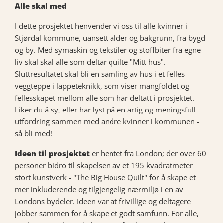
Alle skal med
I dette prosjektet henvender vi oss til alle kvinner i
Stjørdal kommune, uansett alder og bakgrunn, fra bygd
og by. Med symaskin og tekstiler og stoffbiter fra egne
liv skal skal alle som deltar quilte "Mitt hus".
Sluttresultatet skal bli en samling av hus i et felles
veggteppe i lappeteknikk, som viser mangfoldet og
fellesskapet mellom alle som har deltatt i prosjektet.
Liker du å sy, eller har lyst på en artig og meningsfull
utfordring sammen med andre kvinner i kommunen -
så bli med!
Ideen til prosjektet
er hentet fra London; der over 60
personer bidro til skapelsen av et 195 kvadratmeter
stort kunstverk - "The Big House Quilt" for å skape et
mer inkluderende og tilgjengelig nærmiljø i en av
Londons bydeler. Ideen var at frivillige og deltagere
jobber sammen for å skape et godt samfunn. For alle,