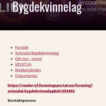
Bygdekvinnelag
Forside
Svinndal Bygdekvinnelag
Om oss - styret
VEVSTUA
Klokkergården
Dokumenter
https://vaaler-of.foreningsportal.no/forening?
svinndal-bygdekvinnelag&id=293402
Kontaktperson: