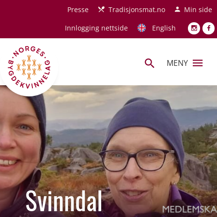
Hopp til hovedinnhold
Presse
Tradisjonsmat.no
Min side
Innlogging nettside
English
MENY
Svinndal