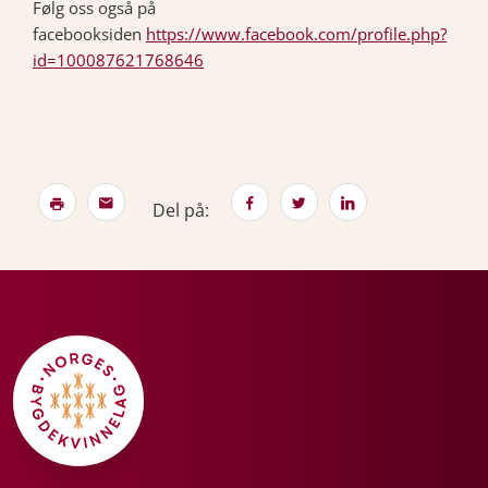
Følg oss også på
facebooksiden
https://www.facebook.com/profile.php?
id=100087621768646
Del på: