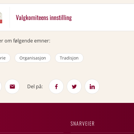
Valgkomiteens innstilling
er om følgende emner:
rie
Organisasjon
Tradisjon
Del på:
SNARVEIER