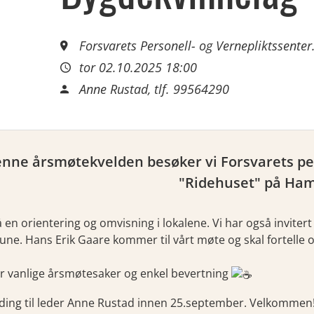
Forsvarets Personell- og Vernepliktssent
tor 02.10.2025 18:00
Anne Rustad, tlf. 99564290
nne årsmøtekvelden besøker vi Forsvarets per
"Ridehuset" på Ham
 få en orientering og omvisning i lokalene. Vi har også invit
e. Hans Erik Gaare kommer til vårt møte og skal fortell
ir vanlige årsmøtesaker og enkel bevertning
ing til leder Anne Rustad innen 25.september. Velkommen