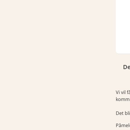
De
Vi vil
kommun
Det bl
Påmeld