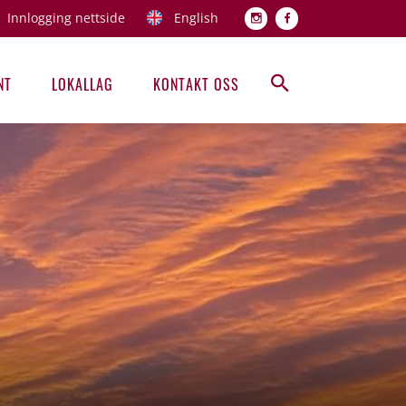
Innlogging nettside
English
Topp men
NT
LOKALLAG
KONTAKT OSS
Hovedmeny