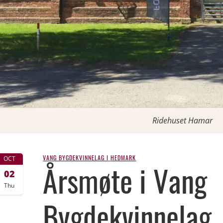
Ridehuset Hamar
VANG BYGDEKVINNELAG I HEDMARK
OCT
Årsmøte i Vang
02
Thu
Bygdekvinnelag