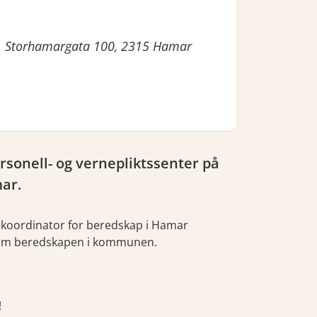
er. Storhamargata 100, 2315 Hamar
sonell- og vernepliktssenter på
ar.
ert koordinator for beredskap i Hamar
e om beredskapen i kommunen.
!