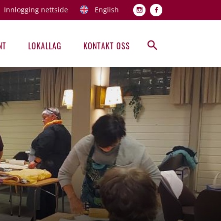
Innlogging nettside
English
Topp men
NT
LOKALLAG
KONTAKT OSS
Hovedmeny