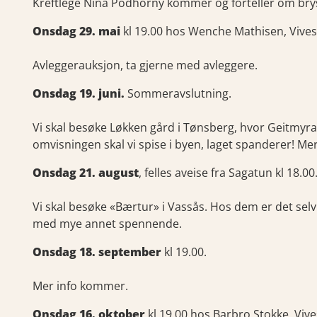
Kreftlege Nina Podhorny kommer og forteller om bry
Onsdag 29. mai
kl 19.00 hos Wenche Mathisen, Vive
Avleggerauksjon, ta gjerne med avleggere.
Onsdag 19. juni.
Sommeravslutning.
Vi skal besøke Løkken gård i Tønsberg, hvor Geitmyra 
omvisningen skal vi spise i byen, laget spanderer! M
Onsdag 21. august
, felles aveise fra Sagatun kl 18.00
Vi skal besøke «Bærtur» i Vassås. Hos dem er det se
med mye annet spennende.
Onsdag 18. september
kl 19.00.
Mer info kommer.
Onsdag 16. oktober
kl 19.00 hos Barbro Stokke, Vive