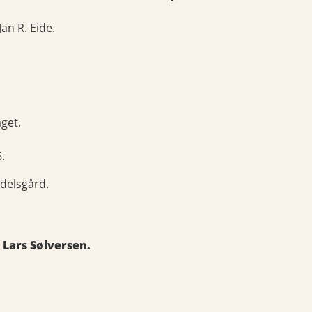
an R. Eide.
aget.
.
ndelsgård.
 Lars Sølversen.