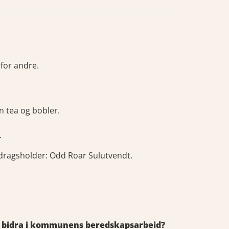
 for andre.
 tea og bobler.
.
ragsholder: Odd Roar Sulutvendt.
et bidra i kommunens beredskapsarbeid?