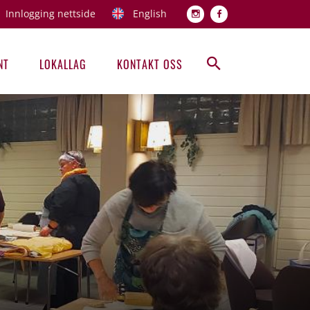
Innlogging nettside
English
Topp men
NT
LOKALLAG
KONTAKT OSS
Hovedmeny