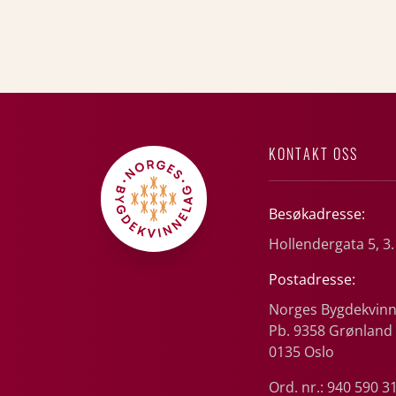
KONTAKT OSS
Besøkadresse:
Hollendergata 5, 3.
Postadresse:
Norges Bygdekvinn
Pb. 9358 Grønland
0135 Oslo
Ord. nr.: 940 590 3