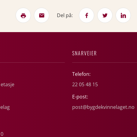
Del på:
SNARVEIER
Telefon:
 etasje
22 05 48 15
E-post:
elag
post@bygdekvinnelaget.no
10