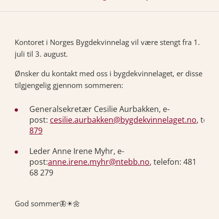
Kontoret i Norges Bygdekvinnelag vil være stengt fra 1.
juli til 3. august.
Ønsker du kontakt med oss i bygdekvinnelaget, er disse
tilgjengelig gjennom sommeren:
Generalsekretær Cesilie Aurbakken, e-
post:
cesilie.aurbakken@bygdekvinnelaget.no
, tele
879
Leder Anne Irene Myhr, e-
post:
anne.irene.myhr@ntebb.no
, telefon: 481
68 279
God sommer🦋☀🌼