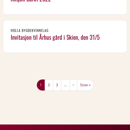
HOLLA BYGDEKVINNELAG
Invitasjon til Århus gård i Skien, den 31/5
Sider
Nåværende side
Page
Page
Neste side
Siste side
1
2
3
…
›
Siste »