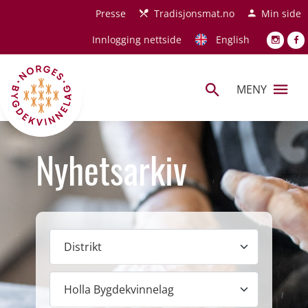
Hopp til hovedinnhold
Presse
Tradisjonsmat.no
Min side
Innlogging nettside
English
MENY
Nyhetsarkiv
Distrikt
Lokallag