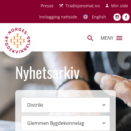
Hopp til hovedinnhold
Presse
Tradisjonsmat.no
Min side
Innlogging nettside
English
MENY
Nyhetsarkiv
Distrikt
Lokallag