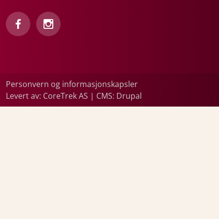
Personvern og informasjonskapsler
Levert av: CoreTrek AS
|
CMS: Drupal