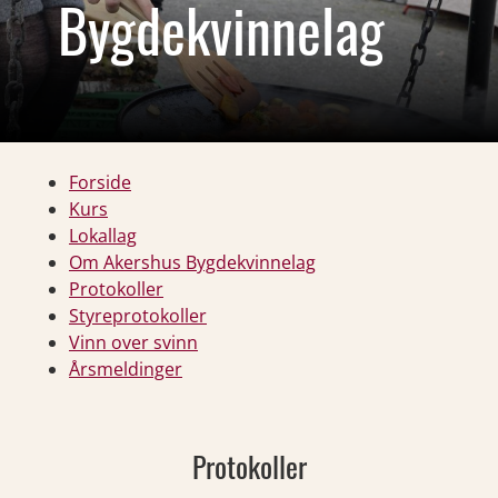
Bygdekvinnelag
Forside
Kurs
Lokallag
Om Akershus Bygdekvinnelag
Protokoller
Styreprotokoller
Vinn over svinn
Årsmeldinger
Protokoller