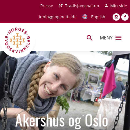
Hopp til hovedinnhold
Presse
Tradisjonsmat.no
Min side
Innlogging nettside
English
MENY
Akershus og Oslo