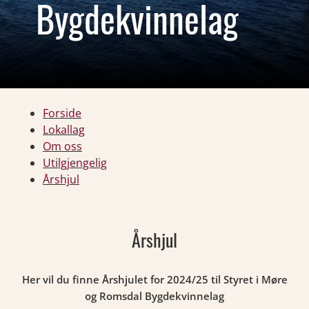
Bygdekvinnelag
Forside
Lokallag
Om oss
Utilgjengelig
Årshjul
Årshjul
Her vil du finne Årshjulet for 2024/25 til Styret i Møre
og Romsdal Bygdekvinnelag