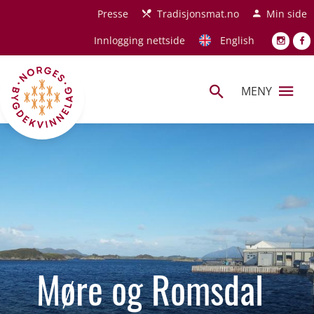
Hopp til hovedinnhold
Presse
Tradisjonsmat.no
Min side
Innlogging nettside
English
MENY
Møre og Romsdal