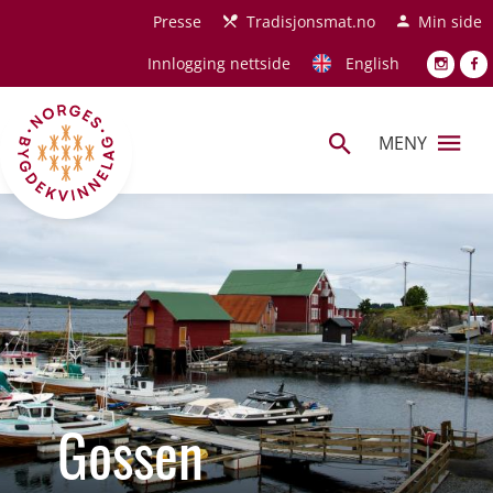
Hopp til hovedinnhold
Presse
Tradisjonsmat.no
Min side
Innlogging nettside
English
MENY
Gossen