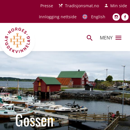
Hopp til hovedinnhold
Presse
Tradisjonsmat.no
Min side
Innlogging nettside
English
MENY
Gossen