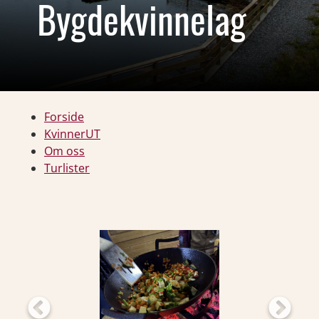
Bygdekvinnelag
Forside
KvinnerUT
Om oss
Turlister